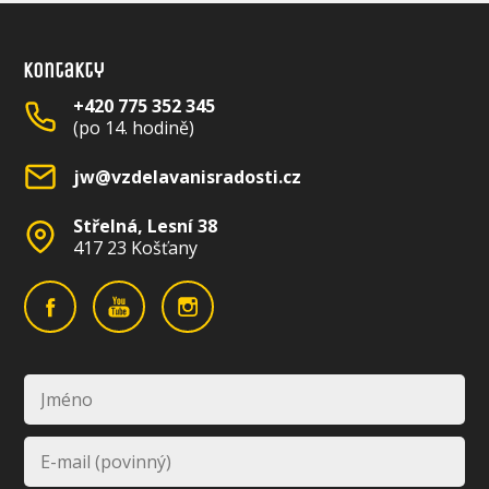
Kontakty
+420 775 352 345
(po 14. hodině)
jw@vzdelavanisradosti.cz
Střelná, Lesní 38
417 23 Košťany