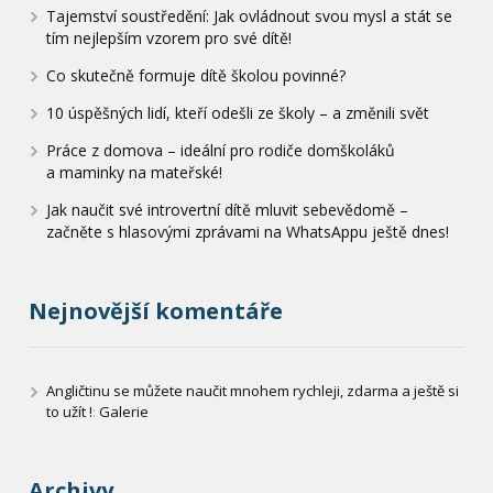
Tajemství soustředění: Jak ovládnout svou mysl a stát se
tím nejlepším vzorem pro své dítě!
Co skutečně formuje dítě školou povinné?
10 úspěšných lidí, kteří odešli ze školy – a změnili svět
Práce z domova – ideální pro rodiče domškoláků
a maminky na mateřské!
Jak naučit své introvertní dítě mluvit sebevědomě –
začněte s hlasovými zprávami na WhatsAppu ještě dnes!
Nejnovější komentáře
Angličtinu se můžete naučit mnohem rychleji, zdarma a ještě si
to užít !
:
Galerie
Archivy