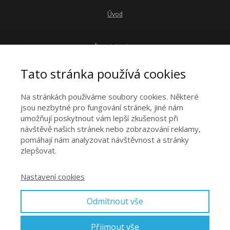
Úvod
Členská sekce
Tato stránka používá cookies
O nás
Na stránkách používáme soubory cookies. Některé
jsou nezbytné pro fungování stránek, jiné nám
Galerie
umožňují poskytnout vám lepší zkušenost při
návštěvě našich stránek nebo zobrazování reklamy,
pomáhají nám analyzovat návštěvnost a stránky
Články
zlepšovat.
Nastavení cookies
Kontakt
Odmítnout vše
Zdarma
Přijmout vše