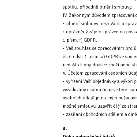
spolku, případně plnění smlouvy.
IV. Zákonným důvodem zpracování o
• plnění smlouvy mezi Vámi a správ
• oprávněný zájem správce na posky
1 písm. f) GDPR,
• Váš souhlas se zpracováním pro ú
čl. 6 odst. 1 písm. a) GDPR ve spoj
nedošlo k objednávce zboží nebo sl
V. Účelem zpracování osobních údaj
• vyřízení Vaší objednávky a výkon 
vyžadovány osobní údaje, které jso
osobních údajů je nutným požadavke
možné smlouvu uzavřít či jí ze stra
• zasílání obchodních sdělení a čině
3.
Doba uchovávání údajů