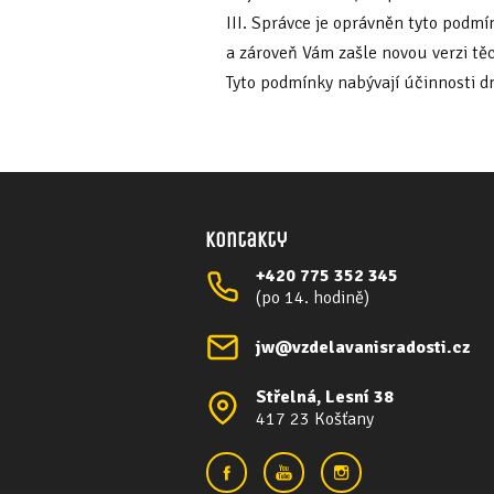
III. Správce je oprávněn tyto podm
a zároveň Vám zašle novou verzi těc
Tyto podmínky nabývají účinnosti d
Kontakty
+420 775 352 345
(po 14. hodině)
jw@vzdelavanisradosti.cz
Střelná, Lesní 38
417 23 Košťany