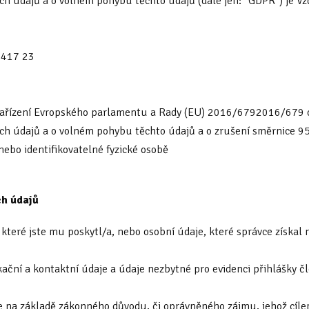
ch údajů a o volném pohybu těchto údajů (dále jen: "GDPR") je Vzděl
y 417 23
nařízení Evropského parlamentu a Rady (EU) 2016/6792016/679 o
ích údajů a o volném pohybu těchto údajů a o zrušení směrnice 9
nebo identifikovatelné fyzické osobě
ch údajů
 které jste mu poskytl/a, nebo osobní údaje, které správce získal 
ikační a kontaktní údaje a údaje nezbytné pro evidenci přihlášky č
je na základě zákonného důvodu, či oprávněného zájmu, jehož cíle