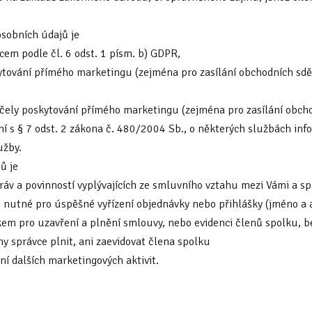
sobních údajů je
cem podle čl. 6 odst. 1 písm. b) GDPR,
tování přímého marketingu (zejména pro zasílání obchodních sděle
čely poskytování přímého marketingu (zejména pro zasílání obcho
ení s § 7 odst. 2 zákona č. 480/2004 Sb., o některých službách inf
užby.
ů je
práv a povinností vyplývajících ze smluvního vztahu mezi Vámi a s
u nutné pro úspěšné vyřízení objednávky nebo přihlášky (jméno a 
m pro uzavření a plnění smlouvy, nebo evidenci členů spolku, b
ny správce plnit, ani zaevidovat člena spolku
ní dalších marketingových aktivit.