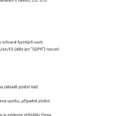
ávání s radostí, z.s., IČO:
 ochraně fyzických osob
5/46/ES (dále jen "GDPR") rozumí
na základě plnění Vaší
lena spolku, případně plnění
m je evidence přihlášky člena