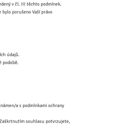
ený v čl. III těchto podmínek.
e bylo porušeno Vaší právo
ích údajů.
né podobě.
seznámen/a s podmínkami ochrany
 Zaškrtnutím souhlasu potvrzujete,