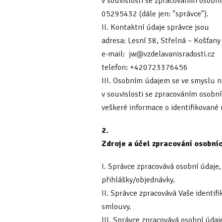
v souvislosti se zpracováním osobní
05295432 (dále jen: "správce").
II. Kontaktní údaje správce jsou
adresa: Lesní 38, Střelná – Košťan
e-mail: jw@vzdelavanisradosti.cz
telefon: +420723376456
III. Osobním údajem se ve smyslu 
v souvislosti se zpracováním osobn
veškeré informace o identifikované 
2.
Zdroje a účel zpracování osobní
I. Správce zpracovává osobní údaje,
přihlášky/objednávky.
II. Správce zpracovává Vaše identif
smlouvy.
III. Správce zpracovává osobní úda