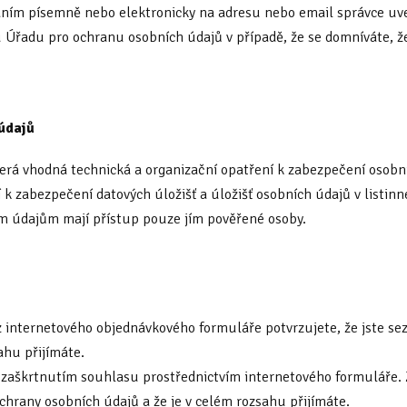
áním písemně nebo elektronicky na adresu nebo email správce uved
 u Úřadu pro ochranu osobních údajů v případě, že se domníváte, ž
údajů
škerá vhodná technická a organizační opatření k zabezpečení osobn
í k zabezpečení datových úložišť a úložišť osobních údajů v listin
ním údajům mají přístup pouze jím pověřené osoby.
 z internetového objednávkového formuláře potvrzujete, že jste 
ahu přijímáte.
 zaškrtnutím souhlasu prostřednictvím internetového formuláře.
hrany osobních údajů a že je v celém rozsahu přijímáte.