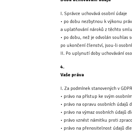
I. Správce uchovává osobní údaje
• po dobu nezbytnou k výkonu práv 
a uplatňování nároků z těchto sml
• po dobu, než je odvolán souhlas 
po ukončení členství, jsou-li osob
II. Po uplynutí doby uchovávání os
4.
Vaše práva
I. Za podmínek stanovených v GDP
• právo na přístup ke svým osobní
• právo na opravu osobních údajů d
• právo na výmaz osobních údajů dl
• právo vznést námitku proti zpraco
• právo na přenositelnost údajů dle